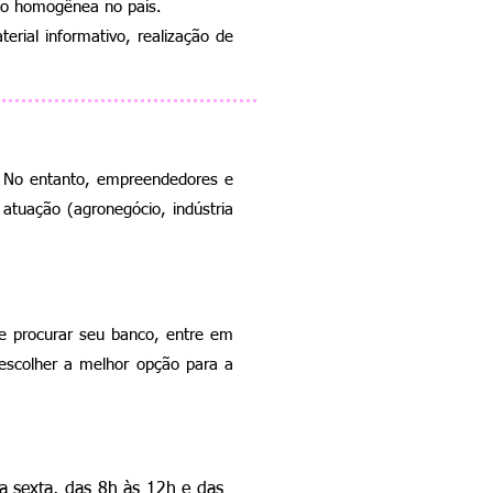
ão homogênea no país.
rial informativo, realização de
. No entanto, empreendedores e
atuação (agronegócio, indústria
de procurar seu banco, entre em
escolher a melhor opção para a
 sexta, das 8h às 12h e das