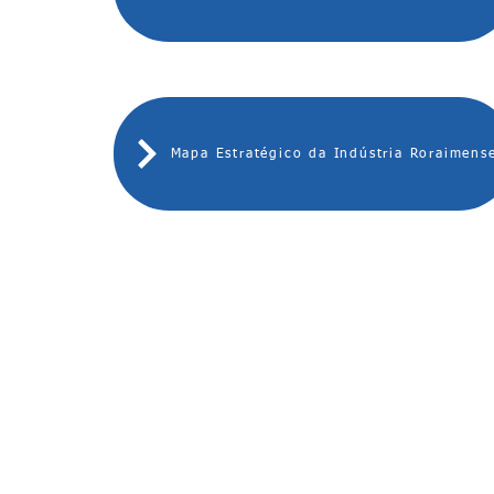
Mapa Estratégico da Indústria Roraimens
Av. Brigadeiro Eduardo Gomes,
Av. Benjamin Constant, 876
3710 -Aeroporto - CEP 69 310 005
Centro - CEP 69 301 020