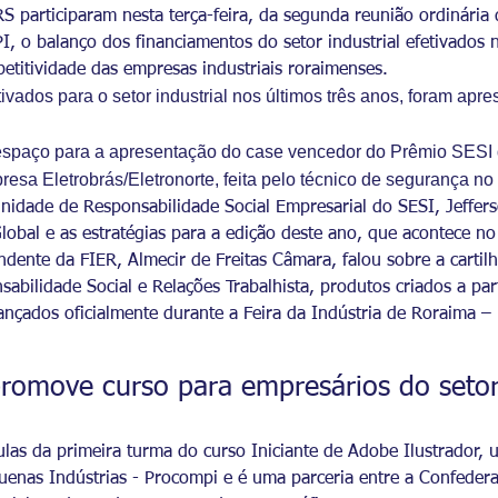
S participaram nesta terça-feira, da segunda reunião ordinári
 o balanço dos financiamentos do setor industrial efetivados n
titividade das empresas industriais roraimenses.
ivados para o setor industrial nos últimos três anos, foram ap
paço para a apresentação do case vencedor do Prêmio SESI d
sa Eletrobrás/Eletronorte, feita pelo técnico de segurança no 
nidade de Responsabilidade Social Empresarial do SESI, Jeffe
obal e as estratégias para a edição deste ano, que acontece no d
endente da FIER, Almecir de Freitas Câmara, falou sobre a cart
abilidade Social e Relações Trabalhista, produtos criados a pa
ançados oficialmente durante a Feira da Indústria de Roraima 
omove curso para empresários do setor
aulas da primeira turma do curso Iniciante de Adobe Ilustrador
uenas Indústrias - Procompi e é uma parceria entre a Confedera