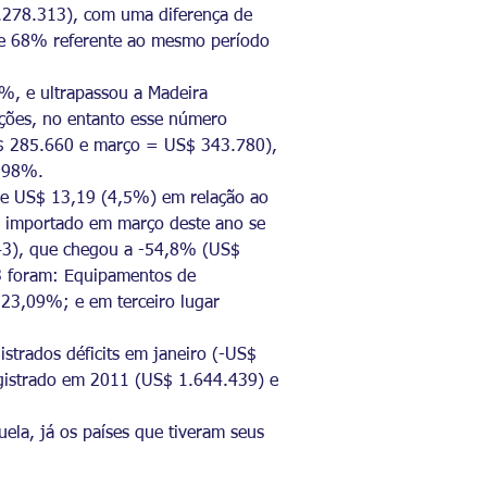
.278.313), com uma diferença de
 de 68% referente ao mesmo período
2%, e ultrapassou a Madeira
ções, no entanto esse número
S$ 285.660 e março = US$ 343.780),
8,98%.
de US$ 13,19 (4,5%) em relação ao
r importado em março deste ano se
43), que chegou a -54,8% (US$
3 foram: Equipamentos de
 23,09%; e em terceiro lugar
strados déficits em janeiro (-US$
egistrado em 2011 (US$ 1.644.439) e
ela, já os países que tiveram seus