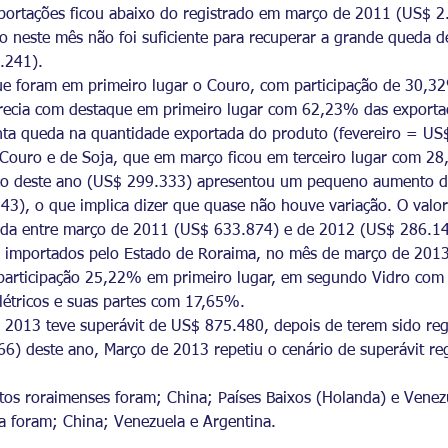
portações ficou abaixo do registrado em março de 2011 (US$ 2
do neste mês não foi suficiente para recuperar a grande queda
.241).
ue foram em primeiro lugar o Couro, com participação de 30,3
recia com destaque em primeiro lugar com 62,23% das exporta
enta queda na quantidade exportada do produto (fevereiro = U
 Couro e de Soja, que em março ficou em terceiro lugar com 2
rço deste ano (US$ 299.333) apresentou um pequeno aumento 
), o que implica dizer que quase não houve variação. O valo
rada entre março de 2011 (US$ 633.874) e de 2012 (US$ 286.1
os importados pelo Estado de Roraima, no mês de março de 201
 participação 25,22% em primeiro lugar, em segundo Vidro com
létricos e suas partes com 17,65%.
 2013 teve superávit de US$ 875.480, depois de terem sido regi
66) deste ano, Março de 2013 repetiu o cenário de superávit r
tos roraimenses foram; China; Países Baixos (Holanda) e Venezu
 foram; China; Venezuela e Argentina.