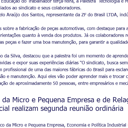
 Educação do Trabalhador terça-feira, a Palestra Tecnologia e
iados ao sindicato e seus colaboradores.
elo Araújo dos Santos, representante da ZF do Brasil LTDA, ind
eos sobre a fabricação de peças automotivas, com destaque para
rientações quanto à venda dos produtos. Já os colaboradores 
s peças e fazer uma boa manutenção, para garantir a qualidade 
 da Silva, destacou que a palestra foi um momento de aprender
úvidas e expor suas experiências diárias “O sindicato, busca se
m profissional de uma das maiores fábricas do Brasil para escl
ão e manutenção. Aqui eles vão poder aprender mais e trocar 
pação de aproximadamente 50 pessoas, entre empresários e mec
 da Micro e Pequena Empresa e de Relaç
ial realizam segunda reunião ordinária
 da Micro e Pequena Empresa, Economia e Política Industrial 