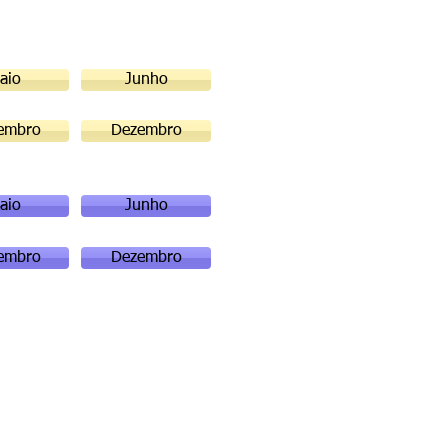
aio
Junho
embro
Dezembro
aio
Junho
embro
Dezembro
tão Júlio Bezerra, 363
- CEP 69 301 410
ta - Roraima