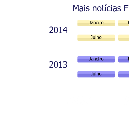
Mais notícias 
Janeiro
2014
Julho
Janeiro
2013
Julho
Av. Brig
Av. Benjamin Constant, 876
3710 -Ae
Centro - CEP 69 301 020
Boa Vista
Boa Vista - Roraima