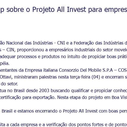
p sobre o Projeto All Invest para empres
ão Nacional das Indústrias - CNI e a Federação das Indústrias
s – CIN, proporcionou a empresários industriais do setor move
adequar processos e produtos no intuito de propiciar boas prátic
péia.
esentantes da Empresa italiana Consorzio Del Mobile S.P.A – CO
Ottavi, ministraram palestras nesta terça-feira (04) e encerram 
 do setor.
ua no Brasil desde 2003 buscando qualificar e propiciar conh
certificação para exportação. Nesta etapa do projeto em Boa Vi
rasil e estamos encerrando o Projeto All Invest com boas pers
isita a cada empresa e a verificação dos pontos fortes e de po