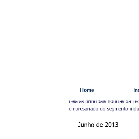
Últimas Notícias
Home
In
Leia as principais notícias da 
empresariado do segmento indus
Junho de 2013