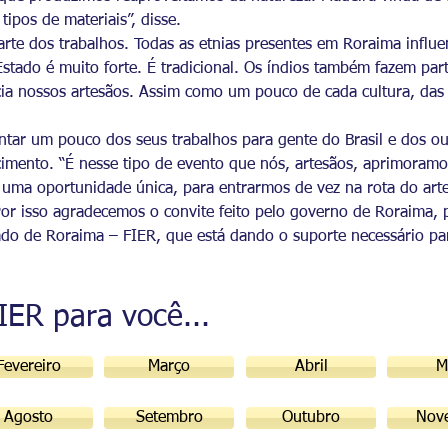
ipos de materiais”, disse.
rte dos trabalhos. Todas as etnias presentes em Roraima influen
Estado é muito forte. É tradicional. Os índios também fazem pa
ncia nossos artesãos. Assim como um pouco de cada cultura, das d
tar um pouco dos seus trabalhos para gente do Brasil e dos out
imento. “É nesse tipo de evento que nós, artesãos, aprimoramos
 é uma oportunidade única, para entrarmos de vez na rota do arte
Por isso agradecemos o convite feito pelo governo de Roraima, 
ado de Roraima – FIER, que está dando o suporte necessário p
FIER para você...
Fevereiro
Março
Abril
M
Agosto
Setembro
Outubro
Nov