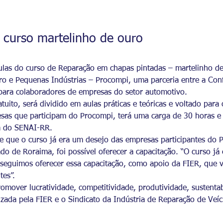
curso martelinho de ouro
 aulas do curso de Reparação em chapas pintadas – martelinho 
ro e Pequenas Indústrias – Procompi, uma parceria entre a Conf
para colaboradores de empresas do setor automotivo.
atuito, será dividido em aulas práticas e teóricas e voltado para
sas que participam do Procompi, terá uma carga de 30 horas e 
a do SENAI-RR.
 que o curso já era um desejo das empresas participantes do 
ado de Roraima, foi possível oferecer a capacitação. “O curso 
onseguimos oferecer essa capacitação, como apoio da FIER, que 
tes”.
over lucratividade, competitividade, produtividade, sustentabi
izada pela FIER e o Sindicato da Indústria de Reparação de Veí
PA.