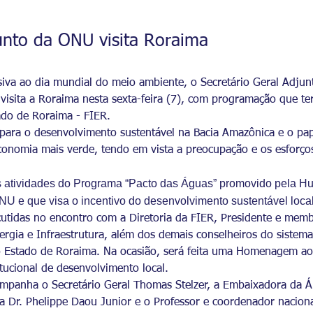
unto da ONU visita Roraima
iva ao dia mundial do meio ambiente, o Secretário Geral Adju
isita a Roraima nesta sexta-feira (7), com programação que terá
ado de Roraima - FIER.
s para o desenvolvimento sustentável na Bacia Amazônica e o pap
conomia mais verde, tendo em vista a preocupação e os esforço
as atividades do Programa “Pacto das Águas” promovido pela H
NU e que visa o incentivo do desenvolvimento sustentável local
utidas no encontro com a Diretoria da FIER, Presidente e mem
rgia e Infraestrutura, além dos demais conselheiros do sistema
o Estado de Roraima. Na ocasião, será feita uma Homenagem a
ucional de desenvolvimento local.
mpanha o Secretário Geral Thomas Stelzer, a Embaixadora da Á
a Dr. Phelippe Daou Junior e o Professor e coordenador nacio