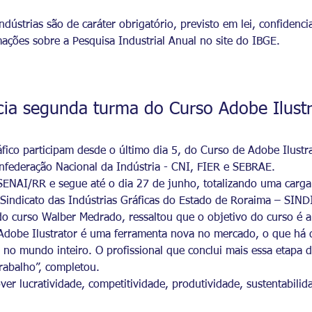
dústrias são de caráter obrigatório, previsto em lei, confidenci
rmações sobre a Pesquisa Industrial Anual no site do IBGE.
cia segunda turma do Curso Adobe Ilustr
áfico participam desde o último dia 5, do Curso de Adobe Ilust
onfederação Nacional da Indústria - CNI, FIER e SEBRAE.
ENAI/RR e segue até o dia 27 de junho, totalizando uma carga
o Sindicato das Indústrias Gráficas do Estado de Roraima – SIN
r do curso Walber Medrado, ressaltou que o objetivo do curso é
O Adobe Ilustrator é uma ferramenta nova no mercado, o que há
no mundo inteiro. O profissional que conclui mais essa etapa 
rabalho”, completou.
r lucratividade, competitividade, produtividade, sustentabilid