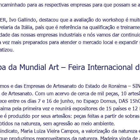
e encaminhado para as respectivas empresas para que possam se 
R, Ivo Gallindo, destacou que a avaliação do workshop é muito p
laria da Itália, país que é referência na qualificação e treiname
idade das nossas empresas industriais e nós vamos dar continui
 vez mais preparados para atender o mercado local e expandir
atizou.
 da Mundial Art – Feira Internacional d
omos e das Empresas de Artesanato do Estado de Roraima – SI
al de Artesanato. Com um acervo de cerca de mil peças, 10 arte
tece entre os dias 7 e 16 de junho, no Espaço Domus, DAS 15h
raima pela primeira vez e reunirá expositores de 15 países e 1
 é produzido por seus artesãos: peças feitas a partir de sobras
btidos na natureza, sem agressão ao meio ambiente.
indicato, Maria Luiza Vieira Campos, a valorização da natureza
que produzimos reaproveitamos da natureza. Madeira vinda de 