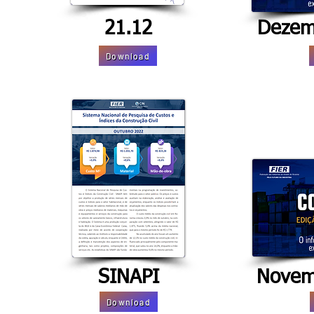
21.12
Dezem
Download
SINAPI
Novem
Download